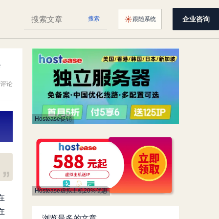
搜
☀
企业咨询
搜索
跟随系统
颜色主题：
索
HostingWiki
e
评论
Hostease促销
Hostease虚拟主机20%优惠
在
在
浏览最多的文章