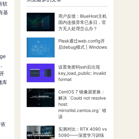
新软
有基
用户反馈：BlueHost主机
国内连接异常已多日，官
方无人处理怎么办？
Plesk通过web.config开
启debug模式 | Windows
ge
，
设置免密码ssh后出现
为开
key_load_public: invalid
format
储库
CentOS 7 镜像源更换：
解决 `Could not resolve
host:
mirrorlist.centos.org` 错
误
有依
实测对比：RTX 4090 vs
5090——深度学习训练