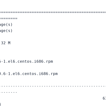
=============================================
=======

ge(s)

ge(s)

32 M



i686.rpm                                
os.i686.rpm                              
---------------------------------------------
-------

                                            63

