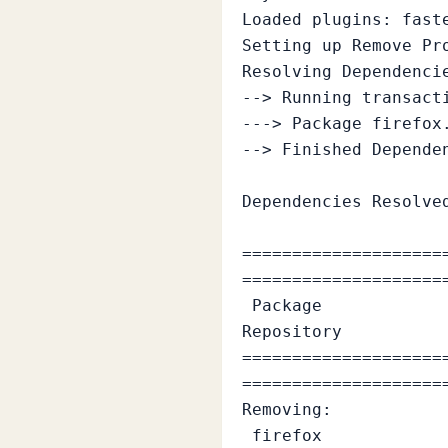
Loaded plugins: faste
Setting up Remove Pro
Resolving Dependencie
--> Running transacti
---> Package firefox
--> Finished Dependen
Dependencies Resolved
====================
=====================
 Package                    Arch        Version                        
Repository           
====================
=====================
Removing:

 firefox                    i686        10.0.6-1.el6.centos            