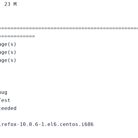
 23 M

=============================================
===========

ge(s)

ge(s)

ge(s)



ug

est

eeded
