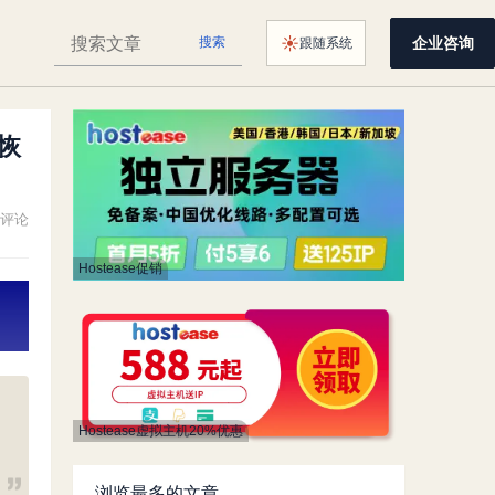
搜
☀
企业咨询
搜索
跟随系统
颜色主题：
索
HostingWiki
恢
评论
Hostease促销
Hostease虚拟主机20%优惠
浏览最多的文章