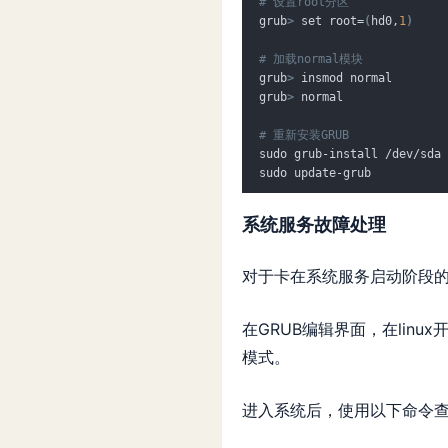
# 设置root分区
grub
>
 set root=
(
hd0,
1
)
# 加载normal模块
grub
>
 insmod normal
grub
>
 normal
# 重新安装GRUB
sudo grub-install /dev/sda
sudo update-grub
系统服务故障处理
对于卡在系统服务启动阶段的
在GRUB编辑界面，在linux开头
模式。
进入系统后，使用以下命令