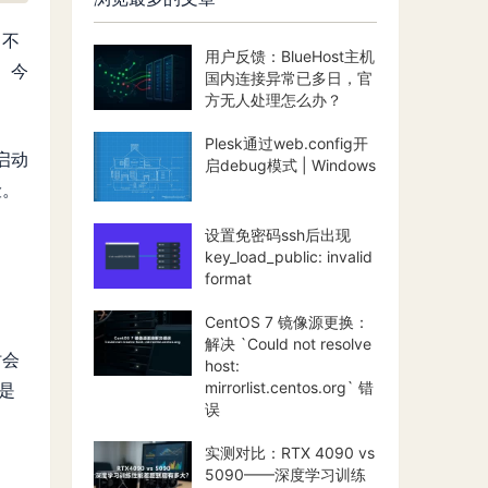
，不
用户反馈：BlueHost主机
。今
国内连接异常已多日，官
方无人处理怎么办？
Plesk通过web.config开
启动
启debug模式 | Windows
险。
设置免密码ssh后出现
key_load_public: invalid
format
CentOS 7 镜像源更换：
解决 `Could not resolve
时会
host:
mirrorlist.centos.org` 错
常是
误
实测对比：RTX 4090 vs
5090——深度学习训练