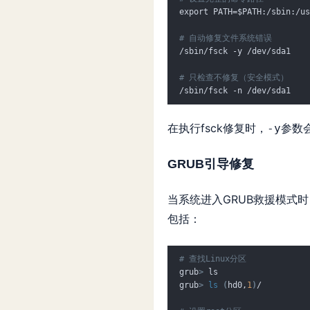
export PATH=$PATH:/sbin:/us
# 自动修复文件系统错误
/sbin/fsck -y /dev/sda1
# 只检查不修复（安全模式）
/sbin/fsck -n /dev/sda1
在执行fsck修复时，
参数
-y
GRUB引导修复
当系统进入GRUB救援模式
包括：
# 查找Linux分区
grub
>
 ls
grub
>
ls
(
hd0,
1
)
/