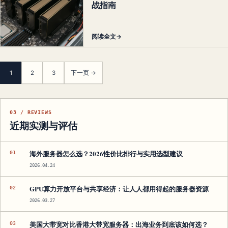
战指南
阅读全文
→
分
1
2
3
下一页 →
类
文
章
03 / REVIEWS
分
近期实测与评估
页
海外服务器怎么选？2026性价比排行与实用选型建议
01
2026.04.24
GPU算力开放平台与共享经济：让人人都用得起的服务器资源
02
2026.03.27
美国大带宽对比香港大带宽服务器：出海业务到底该如何选？
03