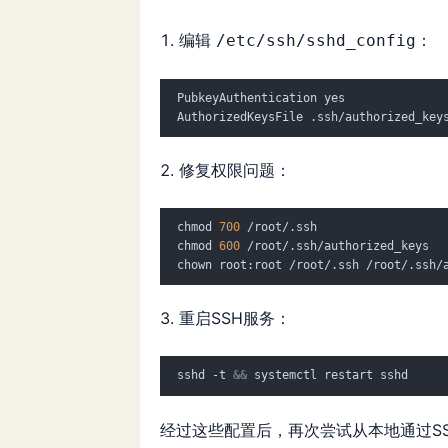
编辑
：
/etc/ssh/sshd_config
PubkeyAuthentication yes
AuthorizedKeysFile .ssh/authorized_key
修复权限问题：
chmod 
700
 /root/.ssh
chmod 
600
 /root/.ssh/authorized_keys
chown root:root /root/.ssh /root/.ssh/
重启SSH服务：
sshd -t 
&&
 systemctl restart sshd
经过这些配置后，再次尝试从本地通过S