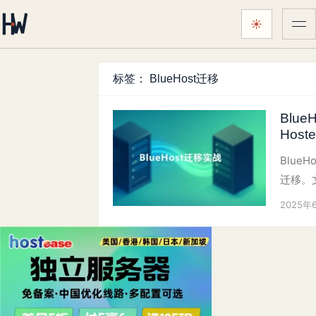
☀
菜
颜色主题：
跟随系统
标签：
BlueHost迁移
Blu
Hos
Blu
迁移。文
2025年