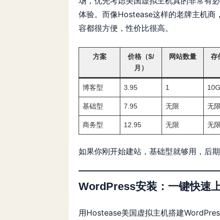
场，优先考虑
美国虚拟主机
真的非常有必
体验。而像Hostease这样的老牌主机商
容都很方便，性价比很高。
方案
价格（$/
网站数量
存
月）
博客型
3.95
1
10G
基础型
7.95
无限
无限
商务型
12.95
无限
无限
如果你刚开始建站，基础型就够用，后期
WordPress安装：一键快速
用
Hostease美国虚拟主机
搭建WordP