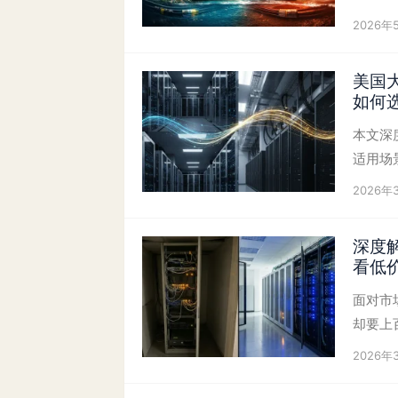
2026年
美国
如何
本文深
适用场
2026年
深度
看低
面对市
却要上
2026年