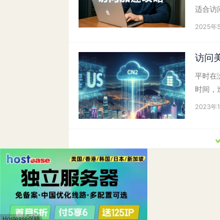
适合访问
2025年
访问美
平时在
时间，
2023年
Hostease促销