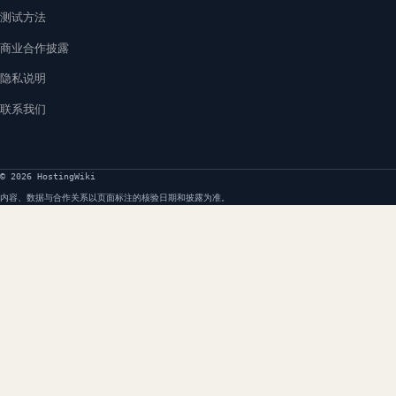
测试方法
商业合作披露
隐私说明
联系我们
© 2026 HostingWiki
内容、数据与合作关系以页面标注的核验日期和披露为准。