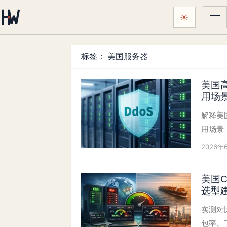
☀
菜
颜色主题：
跟随系统
标签：
美国服务器
美国
用场
解释美
用场景
2026年
美国
选型
实测对
包率、下