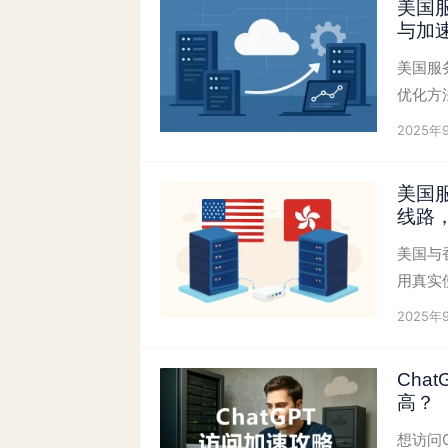
美国
与加
美国服务
优化方法
2025年
美国
线路
美国与
用真实
2025年
Cha
高？
想访问