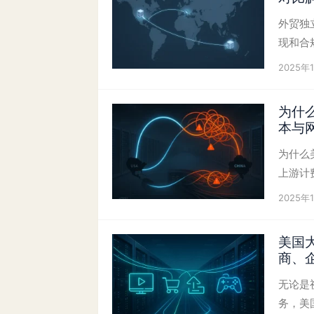
外贸独
现和合
2025年
为什
本与
为什么
上游计
2025年
美国
商、
无论是
务，美