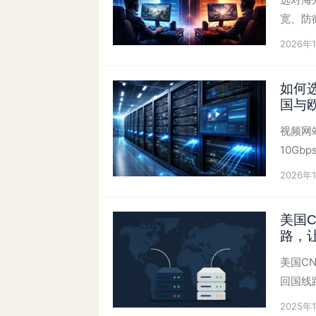
宽、防
2026年
如何
国与
视频网
10G
2026年
美国C
路，
美国CN
回国线
2025年