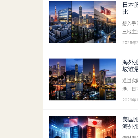
日本
比
想入手
三地主
2026年
海外
坡谁
通过实
港、日
2026年
美国
海外
选对海