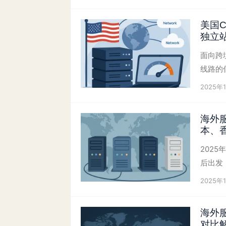
美国
独立
面向跨
线路的
2025年
海外
本、
202
后出发
2025年
海外
对比