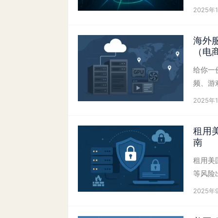
2025年
海外
（电商
给你一
频、游
2025年
租用
南
租用美
等风险
2025年