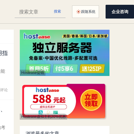
搜
☀
企业咨询
搜索
跟随系统
颜色主题：
索
HostingWiki
用指
性能
Hostease促销
评论
度、
Hostease虚拟主机20%优惠
始考
浏览最多的文章