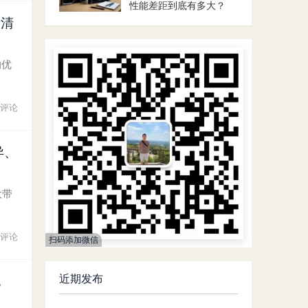
性能差距到底有多大？
看清
的优
评论
异、
大带
评论
扫码添加微信
近期发布
电