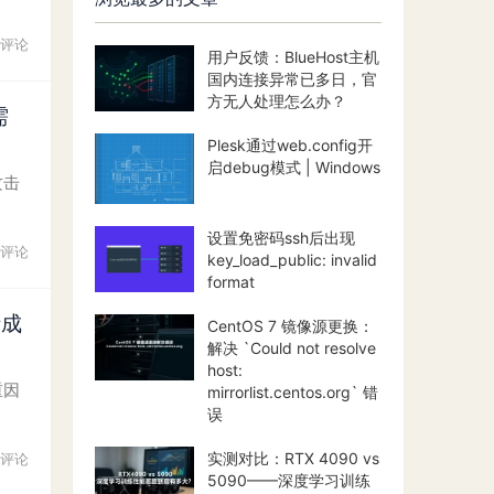
评论
用户反馈：BlueHost主机
国内连接异常已多日，官
方无人处理怎么办？
需
Plesk通过web.config开
启debug模式 | Windows
攻击
设置免密码ssh后出现
评论
key_load_public: invalid
format
析成
CentOS 7 镜像源更换：
解决 `Could not resolve
host:
重因
mirrorlist.centos.org` 错
误
实测对比：RTX 4090 vs
评论
5090——深度学习训练